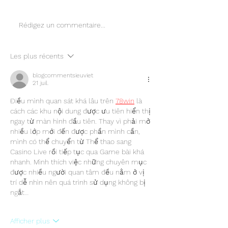
Le 1er championnat de
CHARAD'HIVER 2
Rédigez un commentaire...
P&P a rendu son verdict.
finale.
Les plus récents
blogcommentsieuviet
21 juil.
Điều mình quan sát khá lâu trên 
78win
 là 
cách các khu nội dung được ưu tiên hiển thị 
ngay từ màn hình đầu tiên. Thay vì phải mở 
nhiều lớp mới đến được phần mình cần, 
mình có thể chuyển từ Thể thao sang 
Casino Live rồi tiếp tục qua Game bài khá 
nhanh. Mình thích việc những chuyên mục 
được nhiều người quan tâm đều nằm ở vị 
trí dễ nhìn nên quá trình sử dụng không bị 
ngắt…
Afficher plus