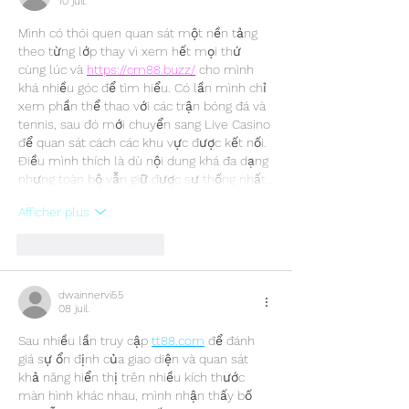
10 juil.
Mình có thói quen quan sát một nền tảng 
theo từng lớp thay vì xem hết mọi thứ 
cùng lúc và 
https://cm88.buzz/
 cho mình 
khá nhiều góc để tìm hiểu. Có lần mình chỉ 
xem phần thể thao với các trận bóng đá và 
tennis, sau đó mới chuyển sang Live Casino 
để quan sát cách các khu vực được kết nối. 
Điều mình thích là dù nội dung khá đa dạng 
nhưng toàn bộ vẫn giữ được sự thống nhất…
Afficher plus
J'aime
Répondre
dwainnervi55
08 juil.
Sau nhiều lần truy cập 
tt88.com
 để đánh 
giá sự ổn định của giao diện và quan sát 
khả năng hiển thị trên nhiều kích thước 
màn hình khác nhau, mình nhận thấy bố 