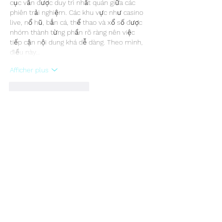
cục vẫn được duy trì nhất quán giữa các 
phiên trải nghiệm. Các khu vực như casino 
live, nổ hũ, bắn cá, thể thao và xổ số được 
nhóm thành từng phần rõ ràng nên việc 
tiếp cận nội dung khá dễ dàng. Theo mình, 
điều này…
Afficher plus
J'aime
Répondre
dwainnervi55
07 juil.
Mình đã dành thời gian tìm hiểu 
link Tg88
 và 
thấy rằng nền tảng này chú trọng khá nhiều 
đến khả năng điều hướng giữa các khu vực 
nội dung. Các chuyên mục như thể thao, đá 
gà, casino live và game bài đều được đặt ở 
vị trí dễ nhận biết trên giao diện. Mình thấy 
điều này giúp người dùng nhanh chóng làm 
quen và tiết kiệm thời gian tìm kiếm nội 
dung mong muốn. Ngoài ra, cách phân…