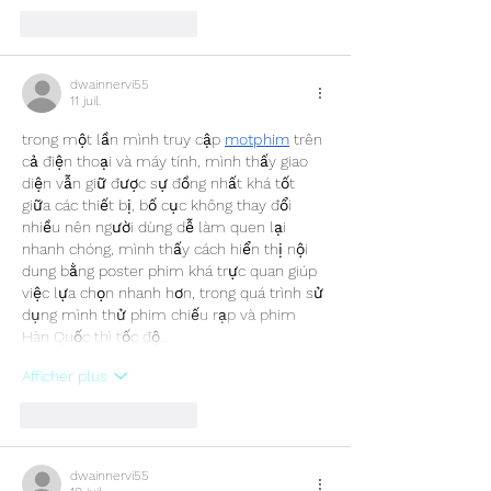
J'aime
Répondre
dwainnervi55
11 juil.
trong một lần mình truy cập 
motphim
 trên 
cả điện thoại và máy tính, mình thấy giao 
diện vẫn giữ được sự đồng nhất khá tốt 
giữa các thiết bị, bố cục không thay đổi 
nhiều nên người dùng dễ làm quen lại 
nhanh chóng, mình thấy cách hiển thị nội 
dung bằng poster phim khá trực quan giúp 
việc lựa chọn nhanh hơn, trong quá trình sử 
dụng mình thử phim chiếu rạp và phim 
Hàn Quốc thì tốc độ…
Afficher plus
J'aime
Répondre
dwainnervi55