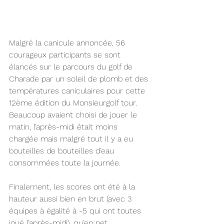
Malgré la canicule annoncée, 56 
courageux participants se sont 
élancés sur le parcours du golf de 
Charade par un soleil de plomb et des 
températures caniculaires pour cette 
12ème édition du Monsieurgolf tour. 
Beaucoup avaient choisi de jouer le 
matin, l’après-midi était moins 
chargée mais malgré tout il y a eu 
bouteilles de bouteilles d'eau 
consommées toute la journée.
Finalement, les scores ont été à la 
hauteur aussi bien en brut (avec 3 
équipes à égalité à -5 qui ont toutes 
joué l’après-midi), qu’en net. 