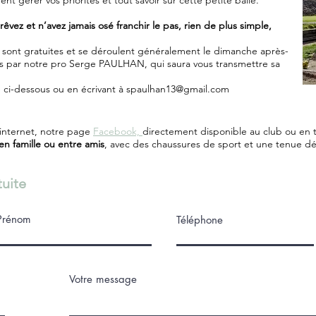
t gérer vos priorités et tout savoir sur cette petite balle.
 rêvez et n’avez jamais osé franchir le pas, rien de plus simple,
te sont gratuites et se déroulent généralement le dimanche après-
ées par notre pro Serge PAULHAN, qui saura vous transmettre sa
 ci-dessous ou en écrivant à
spaulhan13@gmail.com
 internet, notre page
Facebook,
directement disponible au club ou en t
en famille ou entre amis
, avec des chaussures de sport et une tenue d
tuite
Prénom
Téléphone
Votre message