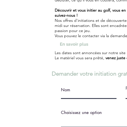
débuter, ce qu’il vous en coûtera, commen
Découvrir et vous initier au golf, vous en
suivez-nous !
Nos offres d’initiations et de découver
midi sur réservation. Elles sont encadr
passion pour ce jeu.
Vous pouvez le contacter via la demande
En savoir plus
Les dates sont annoncées sur notre site
Le matériel vous sera prêté,
venez juste 
Demander votre initiation gra