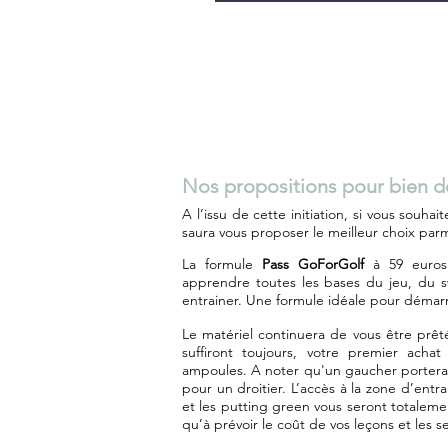
Nos propositions pour bien d
A l’issu de cette initiation, si vous sou
saura vous proposer le meilleur choix par
La formule
Pass GoForGolf
à 59 euro
apprendre toutes les bases du jeu, du 
entrainer.
Une formule idéale pour démarr
Le matériel continuera de vous être prêt
suffiront toujours, votre premier acha
ampoules. A noter qu'un gaucher portera 
pour un droitier. L’accès à la zone d’entr
et les putting green vous seront totaleme
qu’à prévoir le coût de vos leçons et les s