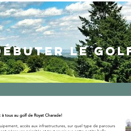
lités
Club
ClubHouse
Parcours
Tarifs
Compét
DÉBUTER LE GOL
rt à tous au golf de Royat Charade!
équipement, accès aux infrastructures, sur quel type de parcours