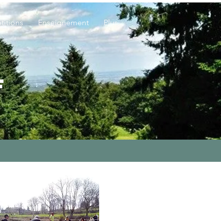
itions
Enseignement
Plus...
F