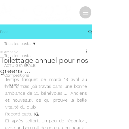
Post
Tous les posts
19 avr. 2023
Tous les posts
Toilettage annuel pour nos
ACTU GENERALE
greens ...
Compétitions
Temps frisquet ce mardi 18 avril au 
A la Une
matin, mais joli travail dans une bonne 
ambiance de 25 bénévoles ...  Anciens 
et nouveaux, ce qui prouve la belle 
vitalité du club.
Record battu !👏
Et après l'effort, un peu de réconfort, 
avec un bon roti de porc au pruneaux.