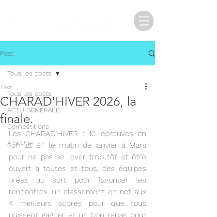
Post
Tous les posts
1 avr.
Tous les posts
CHARAD'HIVER 2026, la
ACTU GENERALE
finale.
Compétitions
Les CHARAD'HIVER : 10 épreuves en 
A la Une
format 9T le matin de janvier à Mars 
pour ne pas se lever trop tôt et être 
ouvert à toutes et tous, des équipes 
tirées au sort pour favoriser les 
rencontres, un classement en net aux 
4 meilleurs scores pour que tous 
puissent gagner et un bon repas pour 