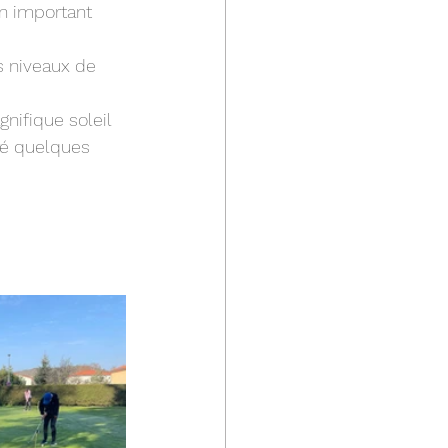
n important 
s niveaux de 
nifique soleil 
ré quelques 