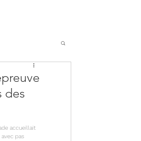
itions
Enseignement
Plus...
épreuve
 des
de accueillait 
 avec pas 