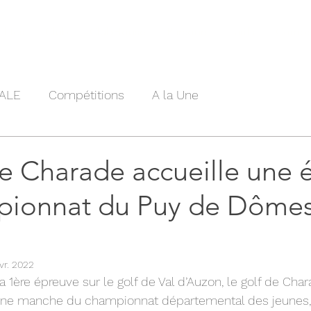
lités
Club
ClubHouse
Parcours
Tarifs
Compét
ALE
Compétitions
A la Une
de Charade accueille une 
ionnat du Puy de Dômes
vr. 2022
1ère épreuve sur le golf de Val d’Auzon, le golf de Chara
ne manche du championnat départemental des jeunes,