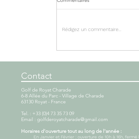
Commentaires
Rédigez un commentaire...
MrGolf Tour : une
13ème édition encore bien
fréquentée.
Contact
Contact
Golf de Royat Charade
Golf de Royat Charade
6-8 Allée du Parc - Village de Charad
6-8 Allée du Parc - Village de Charade
63130 Royat - France
63130 Royat - France
Tel. : +33 (0)4 73 35 73 09
Tel. : +33 (0)4 73 35 73 09
Fax. : +33 (0)4 73 35 73 09
Email : golfderoyatcharade@gmail.com
Email : golfderoyatcharade@gmail.
Horaires d'ouverture
tout au long de l'année
:
Horaires d'ouverture période d'hiver 
En Janvier et Février : ouverture de 10h à 16h, fermé 