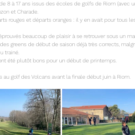
e 8 à 17 ans issus des écoles de golfs de Riom (avec u
Auzon et Charade.
ts rouges et départs oranges : il y en avait pour tous le
éprouvés beaucoup de plaisir à se retrouver sous un mag
des greens de début de saison déjà très corrects, malg
u trainé.
 ont été plutôt bons pour un début de printemps.
 au golf des Volcans avant la finale début juin à Riom.