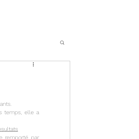
itions
Enseignement
Plus...
ants.
 temps, elle a 
esultats
e remporté par 