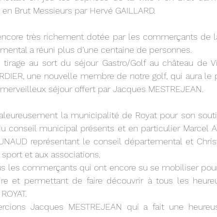
en Brut Messieurs par Hervé GAILLARD.
ncore très richement dotée par les commerçants de la v
emental a réuni plus d’une centaine de personnes.
 tirage au sort du séjour Gastro/Golf au château de Vig
RDIER, une nouvelle membre de notre golf, qui aura le pl
merveilleux séjour offert par Jacques MESTREJEAN.
leureusement la municipalité de Royat pour son soutien
 conseil municipal présents et en particulier Marcel A
LUNAUD représentant le conseil départemental et Chri
sport et aux associations.
s les commerçants qui ont encore su se mobiliser pour 
aire et permettant de faire découvrir à tous les heure
e ROYAT.
ercions Jacques MESTREJEAN qui a fait une heureus