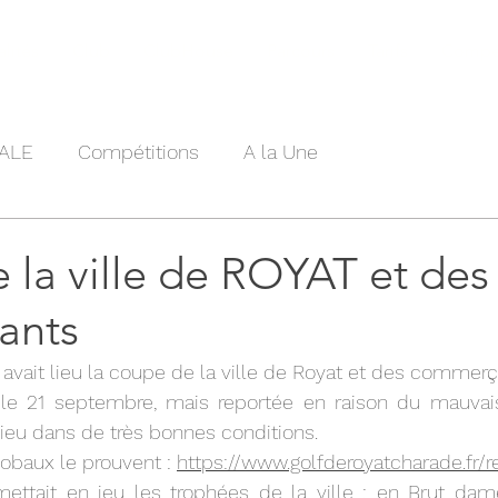
lités
Club
ClubHouse
Parcours
Tarifs
Compét
ALE
Compétitions
A la Une
la ville de ROYAT et des
ants
vait lieu la coupe de la ville de Royat et des commerç
 le 21 septembre, mais reportée en raison du mauvais
lieu dans de très bonnes conditions.
lobaux le prouvent : 
https://www.golfderoyatcharade.fr/r
ettait en jeu les trophées de la ville : en Brut dam