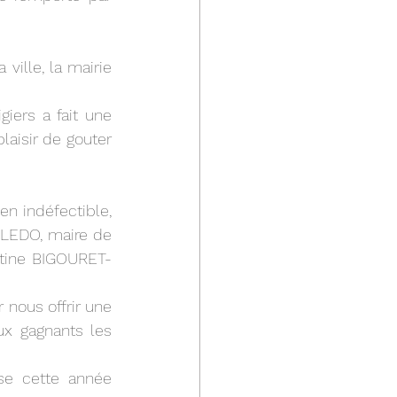
ille, la mairie 
iers a fait une 
aisir de gouter 
 indéfectible, 
LEDO, maire de 
stine BIGOURET-
nous offrir une 
ux gagnants les 
e cette année 