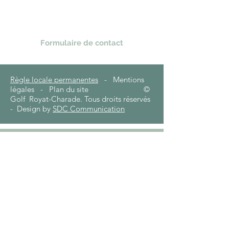
Formulaire de contact
Règle locale permanentes
- Mentions
légales - Plan du site
©
Golf Royat-Charade. Tous droits réservés
- Design by
SDC Communication
Contact
Golf de Royat Charade
6-8 Allée du Parc - Village de Charade
63130 Royat - France
Tel. :
+33 (0)4 73 35 73 09
Email : golfderoyatcharade@gmail.com
Horaires d'ouverture
tout au long de l'année
:
En Janvier et Février : ouverture de 10h à