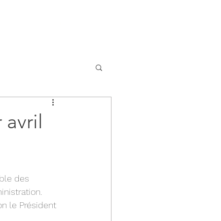
itions
Enseignement
Plus...
avril
mble des 
nistration.
on le Président 