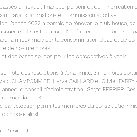
 passés en revue : finances, personnel, communication e
in, travaux, animations et commission sportive.
bien, l’année 2022 a permis de rénover le club house, d
’accueil et de restauration, d’améliorer de nombreuses p
parer à mieux maitriser la consommation d’eau et de con
bre de nos membres.
 et des bases solides pour les perspectives à venir.
nsemble des résolutions à l’unanimité, 3 membres sortan
 Marc CHAMPOMMIER, Hervé GAILLARD et Olivier FABRY e
 année le conseil d’administration : Serge PERRIER. Ces
r un mandat de 3 ans.
e par l’élection parmi les membres du conseil d’adminis
e compose ainsi :
: Président