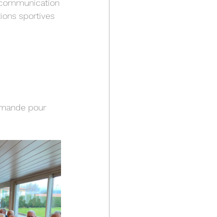
a communication
tions sportives
emande pour 