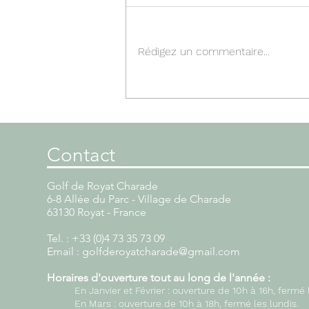
Rédigez un commentaire...
MrGolf Tour : une
13ème édition encore bien
fréquentée.
Contact
Contact
Golf de Royat Charade
Golf de Royat Charade
6-8 Allée du Parc - Village de Charad
6-8 Allée du Parc - Village de Charade
63130 Royat - France
63130 Royat - France
Tel. : +33 (0)4 73 35 73 09
Tel. : +33 (0)4 73 35 73 09
Fax. : +33 (0)4 73 35 73 09
Email : golfderoyatcharade@gmail.com
Email : golfderoyatcharade@gmail.
Horaires d'ouverture
tout au long de l'année
:
Horaires d'ouverture période d'hiver 
En Janvier et Février : ouverture de 10h à 16h, fermé 
Mardi à vendredi de 10h00 à 17h00 (i
En Mars : ouverture de 10h à 18h, ferm
é les
lundis.