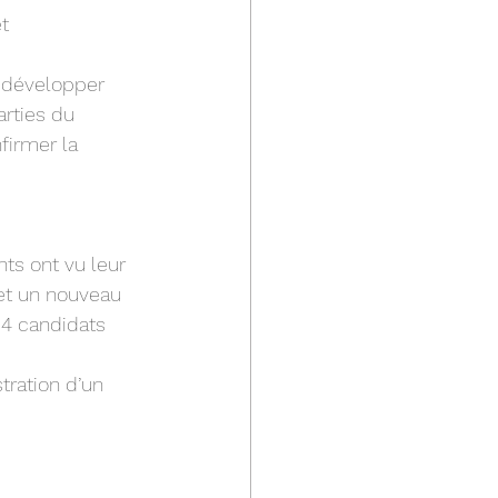
t 
e développer 
arties du 
firmer la 
ts ont vu leur 
t un nouveau 
 4 candidats 
tration d’un 