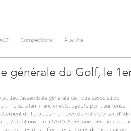
lités
Club
ClubHouse
Parcours
Tarifs
Compét
ALE
Compétitions
A la Une
 générale du Golf, le 1er 
avait lieu l’assemblée générale de notre association.
pport moral, bilan financier et budget, le point sur l’ense
uvellement du tiers des membres de notre Conseil d'Admi
nt, l’AG est ouverte à 17h30. Après une brève introducti
esponsables des différentes activités de l’association.