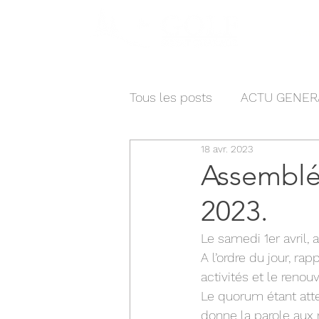
Actua
Tous les posts
ACTU GENER
18 avr. 2023
Assemblée
2023.
Le samedi 1er avril, 
A l’ordre du jour, ra
activités et le reno
Le quorum étant attei
donne la parole aux r