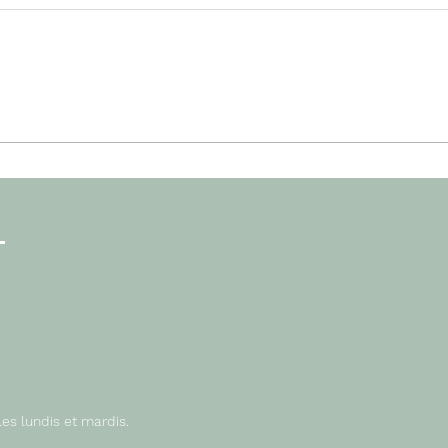
Le 1er championnat de P&P a
CHAR
rendu son verdict.
final
e
com
:
les lundis et mardis.
nterruption du service de