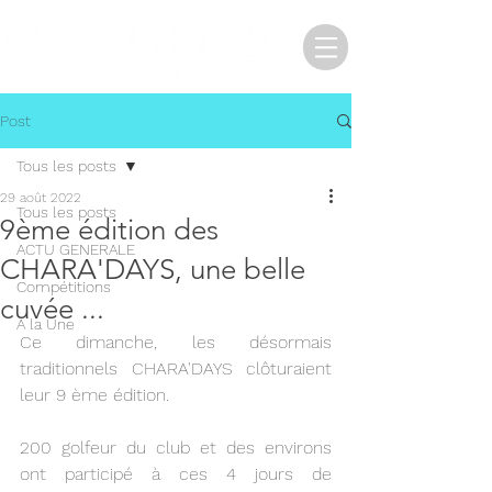
Post
Tous les posts
29 août 2022
Tous les posts
9ème édition des
ACTU GENERALE
CHARA'DAYS, une belle
Compétitions
cuvée ...
A la Une
Ce dimanche, les désormais 
traditionnels CHARA'DAYS clôturaient 
leur 9 ème édition.
200 golfeur du club et des environs 
ont participé à ces 4 jours de 